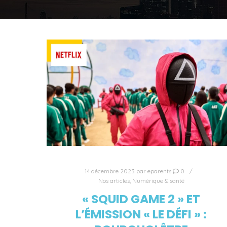
14 décembre 2023
par
eparents
0
Nos articles
,
Numérique & santé
« SQUID GAME 2 » ET
L’ÉMISSION « LE DÉFI » :