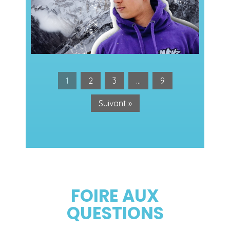
Les rumeurs sur Inoxtag et l’ascension
1
2
3
…
9
Suivant »
FOIRE AUX
QUESTIONS