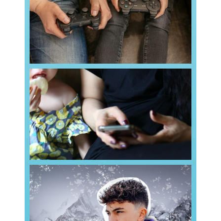
Plutôt que d’interdire purement et simplement les
les jeux vidéo chez les enfants ?
Pourquoi encadrer plutôt qu’interdire
nous entourent, y compris
Read more
à ignorer involontairement les personnes qui
300 fois par jour. Ce réflexe nous amène parfois
Nous consultons notre smartphone en moyenne
enfants
connecté sans se déconnecter des
Smartphones et parentalité : rester
qui atteignent des sommets
Read more
Inoxtag et l’ascenscion de l’Everest : des rumeurs
du Mont Everest