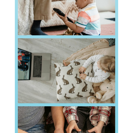
Les écrans sont omniprésents dans notre
recommandations ?
quels risques et quelles
L’impact des écrans sur les tout-petits :
Read more
ans perçoivent les écrans comme une source de
nombreux parents d’enfants de moins de trois
Des objets qui ne sont pas de simples jouets De
le développement des jeunes enfants
Les écrans : une influence majeure sur
seulement de
Read more
bénéfique de les encadrer. Cela permet non
jeux vidéo à votre enfant, il est bien plus