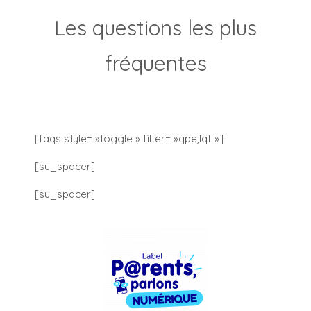
Les questions les plus
fréquentes
[faqs style= »toggle » filter= »qpe,lqf »]
[su_spacer]
[su_spacer]