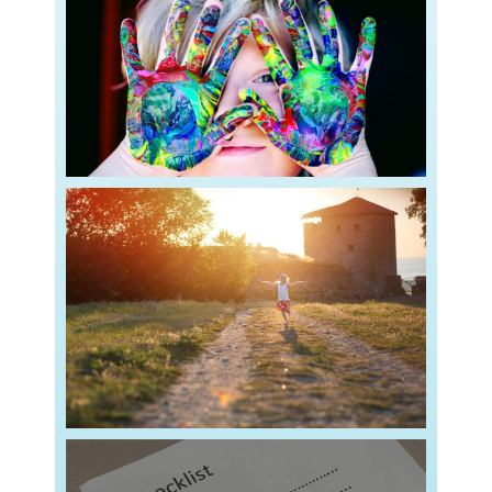
chaque étape de leur
Read more
essentiel de proposer des activités adaptées à
harmonieux des enfants de 0 à 6 ans, il est
Pour accompagner le développement
à 6 ans
Fiches d’activités pour les enfants de 0
plus jeunes pour
Read more
d’activités ludiques, interactives et adaptées aux
numérique… sans écran ?Découvrez une sélection
Comment initier votre enfant de 4 à 6 ans au
écran pour les enfants de 4 à 6 ans
Ressources d’activités numérique sans
Read more