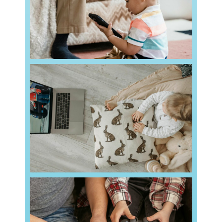
Les écrans sont omniprésents dans notre
recommandations ?
quels risques et quelles
L’impact des écrans sur les tout-petits :
Read more
ans perçoivent les écrans comme une source de
nombreux parents d’enfants de moins de trois
Des objets qui ne sont pas de simples jouets De
le développement des jeunes enfants
Les écrans : une influence majeure sur
seulement de
Read more
bénéfique de les encadrer. Cela permet non
jeux vidéo à votre enfant, il est bien plus