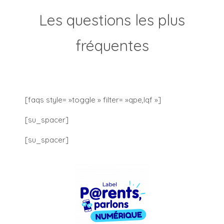
Les questions les plus
fréquentes
[faqs style= »toggle » filter= »qpe,lqf »]
[su_spacer]
[su_spacer]