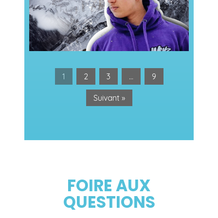
Les rumeurs sur Inoxtag et l’ascension
1
2
3
…
9
Suivant »
FOIRE AUX
QUESTIONS