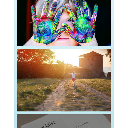
chaque étape de leur
Read more
essentiel de proposer des activités adaptées à
harmonieux des enfants de 0 à 6 ans, il est
Pour accompagner le développement
à 6 ans
Fiches d’activités pour les enfants de 0
plus jeunes pour
Read more
d’activités ludiques, interactives et adaptées aux
numérique… sans écran ?Découvrez une sélection
Comment initier votre enfant de 4 à 6 ans au
écran pour les enfants de 4 à 6 ans
Ressources d’activités numérique sans
Read more