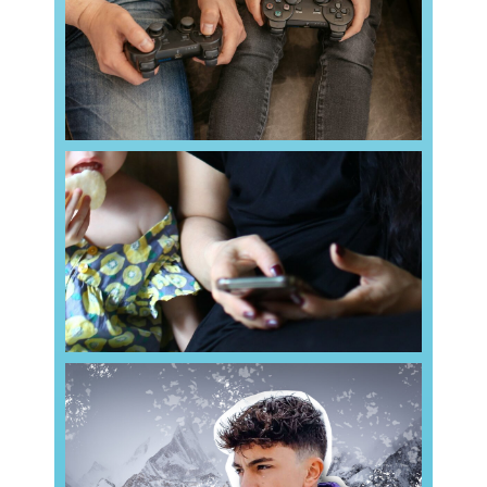
Plutôt que d’interdire purement et simplement les
les jeux vidéo chez les enfants ?
Pourquoi encadrer plutôt qu’interdire
nous entourent, y compris
Read more
à ignorer involontairement les personnes qui
300 fois par jour. Ce réflexe nous amène parfois
Nous consultons notre smartphone en moyenne
enfants
connecté sans se déconnecter des
Smartphones et parentalité : rester
qui atteignent des sommets
Read more
Inoxtag et l’ascenscion de l’Everest : des rumeurs
du Mont Everest