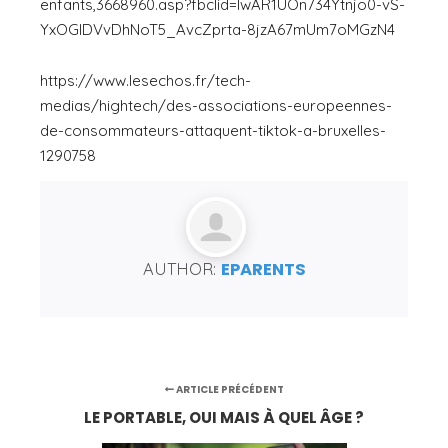
enfants,3668960.asp?fbclid=IwAR1UOn734Ytnjo0-vS-
YxOGlDVvDhNoT5_AvcZprta-8jzA67mUm7oMGzN4
https://www.lesechos.fr/tech-
medias/hightech/des-associations-europeennes-
de-consommateurs-attaquent-tiktok-a-bruxelles-
1290758
AUTHOR:
EPARENTS
ARTICLE PRÉCÉDENT
LE PORTABLE, OUI MAIS À QUEL ÂGE ?